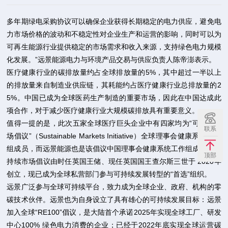
多年期绿电采购协议可以确保企业获得长期稳定的电力供应，避免电
力市场价格的波动和不稳定性对企业生产和运营的影响，同时可以为
可再生能源行业提供稳定的市场需求和收入来源，支持绿色电力规模
化发展。”远景能源电力与环境产品交易与供应负责人陈帝澎表示。
医疗健康行业的碳排放量约占全球排放量的5%，其中超过一半以上
的排放量来自制造业供应链，其耗能约占医疗健康行业总排放量的2
5%。中国已成为全球医药生产制造的重要市场，因此在中国达成此
项合作，对于减少医疗健康行业大规模碳排放具有重要意义。
值得一提的是，此次五家全球医疗巨头企业中有四家均为“可持续市
联系
场倡议”（Sustainable Markets Initiative）全球理事会健康系统工作
组成员，而远景能源也是该倡议中国理事会健康系统工作组成员。可
顶部
持续市场倡议由时任英国王储、现任英国国王查尔斯三世于 2020年
创立，现已成为全球私营部门参与可持续发展转型的“首选”组织。
远景广泛参与全球可持续平台，致力成为全球企业、政府、机构的零
碳技术伙伴。远景也为自身设立了具有雄心的可持续发展目标：远景
加入全球“RE100”倡议，是大陆首个承诺2025年实现全球工厂、研发
中心100% 绿色电力消费的企业；已经于2022年底实现全球运营碳