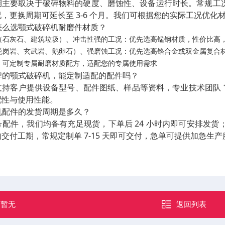
主要取决于破碎物料的硬度、磨蚀性、设备运行时长。常规工况下
，更换周期可延长至 3-6 个月。我们可根据您的实际工况优
况怎么选颚式破碎机耐磨件材质？
（石灰石、建筑垃圾）、冲击性强的工况：优先选高锰钢材质，性价比高
花岗岩、玄武岩、鹅卵石）、强磨蚀工况：优先选高铬合金或双金属复合
：可定制专属耐磨材质配方，适配您的专属使用需求
品牌的颚式破碎机，能定制适配的配件吗？
持客户提供设备型号、配件图纸、样品等资料，专业技术团队 1
配性与使用性能。
碎机配件的发货周期是多久？
号配件，我们均备有充足现货，下单后 24 小时内即可安排发
交付工期，常规定制单 7-15 天即可交付，急单可提供加急生
：
暂无
返回列表