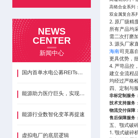
高铬合金系列
双金属复合系
2. 原厂级
所有产品均采
NEWS
需二次打磨
CENTER
3. 源头厂
海南
司克嘉
新闻中心
更具优势，
4. 严苛品
国内首单水电公募REITs项目获批
建立全流程
均经过严格
四、定制与
能源助力医疗巨头，实现绿色发展
非标定制服务
技术支持服务
物流交付保障
能源行业数智化变革再提速
售后保障服务
五、颚式破碎
1. 颚式破
虚拟电厂的底层逻辑