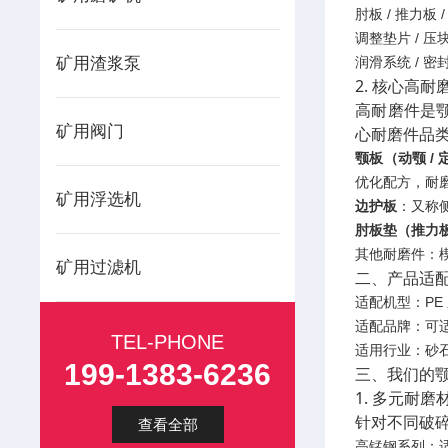
肘板 / 推力板 
调整垫片 / 压块
矿用渣浆泵
润滑系统 / 
2. 核心高
高耐磨件是
矿用阀门
心耐磨件品
颚板（动颚 /
优化配方，耐磨
矿用浮选机
边护板
：又称
肘板垫（推力
其他耐磨件：
矿用过滤机
二、产品适
适配机型：PE
适配品牌：可
TEL-PHONE
适用行业：砂
199-1383-6236
三、我们的颚
1. 多元耐
针对不同破
查看全部
高锰钢系列：