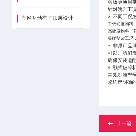
颚板更换周期
针对硬岩工况
2. 不同工
车网互动有了顶层设计
中低硬度物料
高硬度物料（
极端复杂工况
3. 非原厂
可以。我们支
确保安装适
4. 颚式破
常规标准型
您约定明确的
上一篇