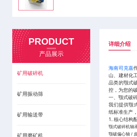
PRODUCT
详细介绍
产品展示
海南司克嘉
矿用破碎机
山、建材化
品类的颚式
控，为您的
矿用振动筛
一、颚式破
我们提供颚式
纸标准生产
矿用输送带
1. 核心结构
颚式破碎机轴承座
颚破偏心轴 / 皮
矿用磨矿机