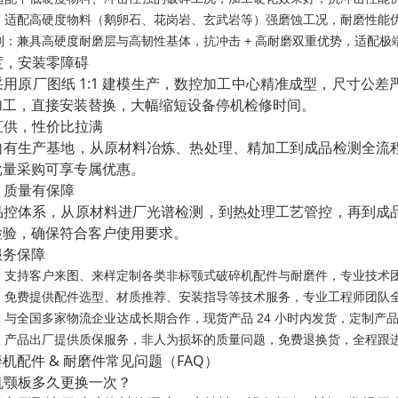
：适配高硬度物料（鹅卵石、花岗岩、玄武岩等）强磨蚀工况，耐磨性能
列：兼具高硬度耐磨层与高韧性基体，抗冲击 + 高耐磨双重优势，适配极
精度，安装零障碍
用原厂图纸 1:1 建模生产，数控加工中心精准成型，尺寸公
加工，直接安装替换，大幅缩短设备停机检修时间。
家直供，性价比拉满
自有生产基地，从原材料冶炼、热处理、精加工到成品检测全流
批量采购可享专属优惠。
控，质量有保障
品控体系，从原材料进厂光谱检测，到热处理工艺管控，再到成
检验，确保符合客户使用要求。
服务保障
：支持客户来图、来样定制各类非标颚式破碎机配件与耐磨件，专业技术团
：免费提供配件选型、材质推荐、安装指导等技术服务，专业工程师团队
：与全国多家物流企业达成长期合作，现货产品 24 小时内发货，定制产
：产品出厂提供质保服务，非人为损坏的质量问题，免费退换货，全程跟
机配件 & 耐磨件常见问题（FAQ）
碎机颚板多久更换一次？