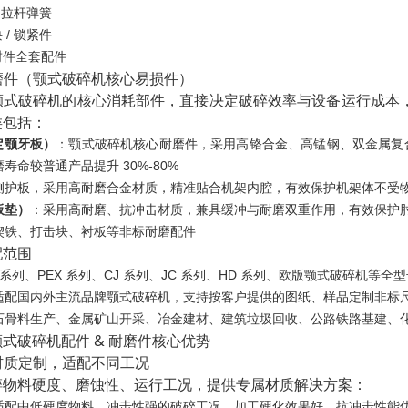
/ 拉杆弹簧
 / 锁紧件
密封件全套配件
耐磨件（颚式破碎机核心易损件）
颚式破碎机的核心消耗部件，直接决定破碎效率与设备运行成本
类包括：
 定颚牙板）
：颚式破碎机核心耐磨件，采用高铬合金、高锰钢、双金属复
寿命较普通产品提升 30%-80%
侧护板，采用高耐磨合金材质，精准贴合机架内腔，有效保护机架体不受
板垫）
：采用高耐磨、抗冲击材质，兼具缓冲与耐磨双重作用，有效保护
楔铁、打击块、衬板等非标耐磨配件
配范围
 系列、PEX 系列、CJ 系列、JC 系列、HD 系列、欧版颚式破碎机等
适配国内外主流品牌颚式破碎机，支持按客户提供的图纸、样品定制非标
石骨料生产、金属矿山开采、冶金建材、建筑垃圾回收、公路铁路基建、
式破碎机配件 & 耐磨件核心优势
磨材质定制，适配不同工况
碎物料硬度、磨蚀性、运行工况，提供专属材质解决方案：
适配中低硬度物料、冲击性强的破碎工况，加工硬化效果好，抗冲击性能