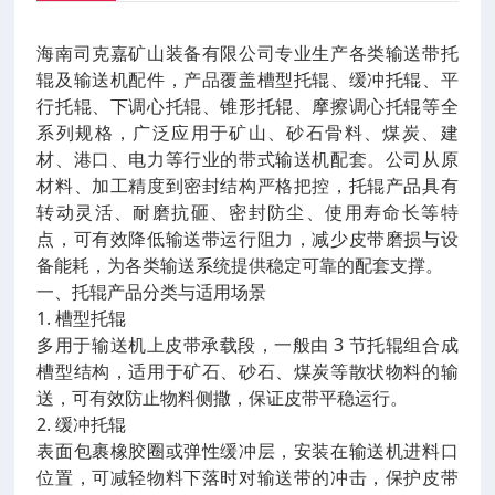
海南司克嘉矿山装备有限公司专业生产各类输送带托
辊及输送机配件，产品覆盖槽型托辊、缓冲托辊、平
行托辊、下调心托辊、锥形托辊、摩擦调心托辊等全
系列规格，广泛应用于矿山、砂石骨料、煤炭、建
材、港口、电力等行业的带式输送机配套。公司从原
材料、加工精度到密封结构严格把控，托辊产品具有
转动灵活、耐磨抗砸、密封防尘、使用寿命长等特
点，可有效降低输送带运行阻力，减少皮带磨损与设
备能耗，为各类输送系统提供稳定可靠的配套支撑。
一、托辊产品分类与适用场景
1. 槽型托辊
多用于输送机上皮带承载段，一般由 3 节托辊组合成
槽型结构，适用于矿石、砂石、煤炭等散状物料的输
送，可有效防止物料侧撒，保证皮带平稳运行。
2. 缓冲托辊
表面包裹橡胶圈或弹性缓冲层，安装在输送机进料口
位置，可减轻物料下落时对输送带的冲击，保护皮带