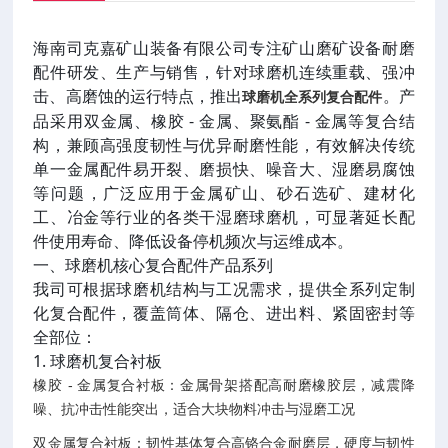
海南司克嘉矿山装备有限公司专注矿山磨矿设备耐磨
配件研发、生产与销售，针对球磨机连续重载、强冲
击、高磨蚀的运行特点，推出
。产
球磨机全系列复合配件
品采用双金属、橡胶 - 金属、聚氨酯 - 金属等复合结
构，兼顾高强度韧性与优异耐磨性能，有效解决传统
单一金属配件易开裂、磨损快、噪音大、湿磨易腐蚀
等问题，广泛应用于金属矿山、砂石选矿、建材化
工、冶金等行业的各类干湿磨球磨机，可显著延长配
件使用寿命、降低设备停机频次与运维成本。
一、球磨机核心复合配件产品系列
我司可根据球磨机结构与工况需求，提供全系列定制
化复合配件，覆盖筒体、隔仓、进出料、紧固密封等
全部位：
1. 球磨机复合衬板
橡胶 - 金属复合衬板：金属骨架搭配高耐磨橡胶层，减震降
噪、抗冲击性能突出，适合大块物料冲击与湿磨工况
双金属复合衬板：韧性基体复合高铬合金耐磨层，硬度与韧性