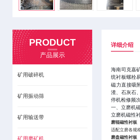
PRODUCT
详细介绍
产品展示
海南司克嘉
矿用破碎机
统衬板螺栓
磁力直接吸
渣、石灰石
矿用振动筛
停机检修频
一、立磨机
立磨机磁性
矿用输送带
磨辊磁性衬板
适配立磨各规
磨盘磁性衬板
矿用磨矿机