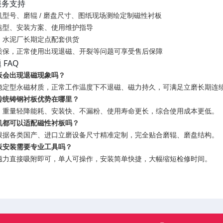
服务支持
型号、磨辊 / 磨盘尺寸、图纸现场测绘定制磁性衬板
选型、安装方案、使用维护指导
、水泥厂长期定点配套供货
质保，正常使用出现退磁、开裂等问题可享受售后保障
FAQ
板会出现退磁现象吗？
稳定型永磁材质，正常工作温度下不退磁、磁力持久，可满足立磨长期连
传统铸钢衬板优势在哪里？
、重量轻降能耗、安装快、不漏粉、使用寿命更长，综合使用成本更低。
机都可以适配磁性衬板吗？
根据各类国产、进口立磨设备尺寸精准定制，完全贴合磨辊、磨盘结构。
板安装需要专业工具吗？
磁力直接吸附即可，单人可操作，安装简单快捷，大幅缩短检修时间。