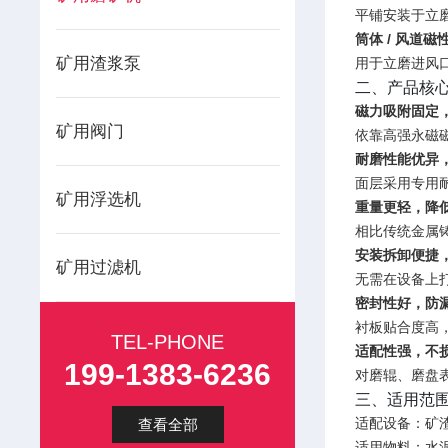
平铺安装于立
筒体 / 风道磁
矿用渣浆泵
用于立磨进风
二、产品核
磁力吸附固定
矿用阀门
依靠高强永磁
耐磨性能优异
面层采用专用
矿用浮选机
重量更轻，降
相比传统金属
安装拆卸便捷
矿用过滤机
无需在设备上
密封性好，防
衬板贴合度高
TEL-PHONE
适配性强，不
199-1383-6236
对磨辊、磨盘
三、适用范
适配设备：矿
查看全部
适用物料：水