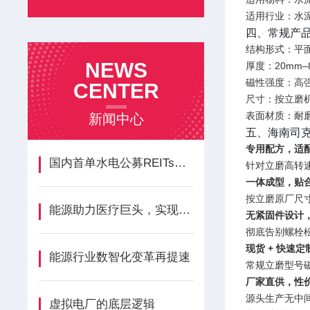
适用行业：水
四、常规产
结构形式：平
NEWS
厚度：20mm–
磁性强度：高
CENTER
尺寸：按立磨机
表面材质：耐
新闻中心
五、海南司
专用配方，适
国内首单水电公募REITs项目获批
针对立磨高转
一体成型，贴
按立磨原厂尺
能源助力医疗巨头，实现绿色发展
无紧固件设计
彻底告别螺栓
现货 + 快速定
能源行业数智化变革再提速
常规立磨型号
厂家直供，性
源头生产无中
虚拟电厂的底层逻辑