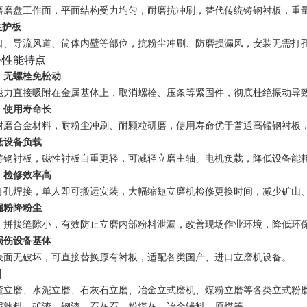
磨磨盘工作面，平面结构受力均匀，耐磨抗冲刷，替代传统铸钢衬板，重
性护板
口、导流风道、筒体内壁等部位，抗粉尘冲刷、防磨损漏风，安装无需打
心性能特点
，无螺栓免松动
磁力直接吸附在金属基体上，取消螺栓、压条等紧固件，彻底杜绝振动导
，使用寿命长
耐磨合金材料，耐粉尘冲刷、耐颗粒研磨，使用寿命优于普通高锰钢衬板
低设备负载
铸钢衬板，磁性衬板自重更轻，可减轻立磨主轴、电机负载，降低设备能
，检修效率高
打孔焊接，单人即可搬运安装，大幅缩短立磨机检修更换时间，减少矿山
漏粉降粉尘
，拼接缝隙小，有效防止立磨内部粉料泄漏，改善现场作业环境，降低环
损伤设备基体
表面无破坏，可直接替换原有衬板，适配各类国产、进口立磨机设备。
围
渣立磨、水泥立磨、石灰石立磨、冶金立式磨机、煤粉立磨等各类立式粉
泥熟料、矿渣、钢渣、石灰石、粉煤灰、冶金辅料、原煤等