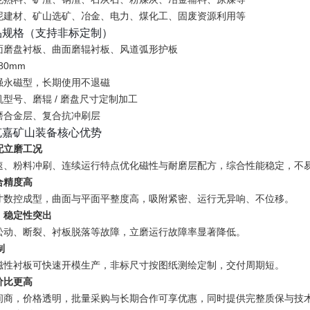
泥建材、矿山选矿、冶金、电力、煤化工、固废资源利用等
品规格（支持非标定制）
面磨盘衬板、曲面磨辊衬板、风道弧形护板
80mm
强永磁型，长期使用不退磁
型号、磨辊 / 磨盘尺寸定制加工
磨合金层、复合抗冲刷层
克嘉矿山装备核心优势
配立磨工况
速、粉料冲刷、连续运行特点优化磁性与耐磨层配方，综合性能稳定，不
合精度高
寸数控成型，曲面与平面平整度高，吸附紧密、运行无异响、不位移。
，稳定性突出
松动、断裂、衬板脱落等故障，立磨运行故障率显著降低。
制
磁性衬板可快速开模生产，非标尺寸按图纸测绘定制，交付周期短。
价比更高
间商，价格透明，批量采购与长期合作可享优惠，同时提供完整质保与技