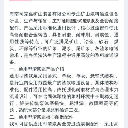
海南司克嘉矿山装备有限公司专注矿山浆料输送设备
研发、生产与销售，主打
及全套耐磨
通用型卧式渣浆泵
配件。产品采用标准化通用设计，核心过流部件使用
高铬耐磨合金铸造，具备耐磨、耐冲刷、耐腐蚀、通
用性强等特点，可广泛满足矿山、冶金、砂石、煤
炭、环保等行业的矿浆、泥浆、尾矿浆、灰渣浆输送
需求，是各类湿法生产流程中通用高效的浆料输送设
备。
一、通用型渣浆泵产品介绍
通用型渣浆泵采用卧式、单级、单吸、悬臂式结构，
是行业内应用范围最广的渣浆输送设备。泵体结构标
准化、配件通用性高，依托强化耐磨材质与合理水力
流道设计，可在含固体颗粒的浆料环境中长期稳定运
行，解决传统泵体磨损快、易泄漏、故障率高等问
题，适配大部分常规浆料输送工况。
二、通用型渣浆泵核心耐磨配件
我司可提供通用型渣浆泵全套过流易损配件，采用高