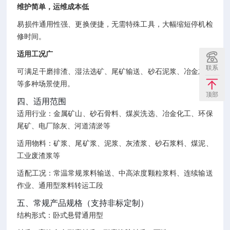
维护简单，运维成本低
易损件通用性强、更换便捷，无需特殊工具，大幅缩短停机检
修时间。
适用工况广
联系
可满足干磨排渣、湿法选矿、尾矿输送、砂石泥浆、冶金灰浆
等多种场景使用。
顶部
四、适用范围
适用行业：金属矿山、砂石骨料、煤炭洗选、冶金化工、环保
尾矿、电厂除灰、河道清淤等
适用物料：矿浆、尾矿浆、泥浆、灰渣浆、砂石浆料、煤泥、
工业废渣浆等
适配工况：常温常规浆料输送、中高浓度颗粒浆料、连续输送
作业、通用型浆料转运工段
五、常规产品规格（支持非标定制）
结构形式：卧式悬臂通用型