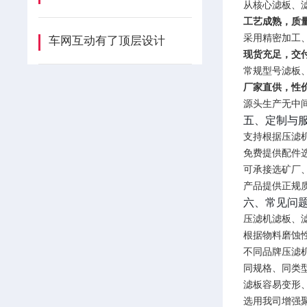
从核心滤板、
工艺成熟，质
采用精密加工
车网互动有了顶层设计
现货充足，交
常规型号滤板
厂家直供，性
源头生产无中
五、定制与
支持根据压滤
免费提供配件
可承接选矿厂
产品提供正规
六、常见问题 
压滤机滤板、
根据物料磨蚀性
不同品牌压滤
同规格、同类
滤板容易变形
选用我司增强