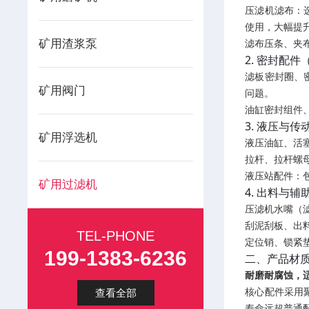
压滤机滤布：
使用，大幅提
矿用渣浆泵
滤布压条、夹
2. 密封配
滤板密封圈、
矿用阀门
问题。
油缸密封组件
3. 液压与
矿用浮选机
液压油缸、活
拉杆、拉杆螺
液压站配件：
矿用过滤机
4. 出料与辅
压滤机水嘴（
刮泥刮板、出
TEL-PHONE
定位销、锁紧
199-1383-6236
二、产品材
耐磨耐腐蚀，
核心配件采用
查看全部
寿命远超普通