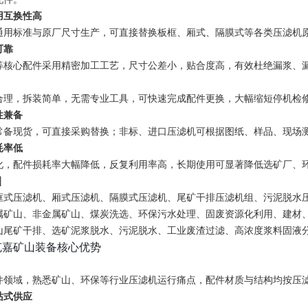
用互换性高
通用标准与原厂尺寸生产，可直接替换板框、厢式、隔膜式等各类压滤机
可靠
等核心配件采用精密加工工艺，尺寸公差小，贴合度高，有效杜绝漏浆、
合理，拆装简单，无需专业工具，可快速完成配件更换，大幅缩短停机检
性兼备
常备现货，可直接采购替换；非标、进口压滤机可根据图纸、样品、现场
耗率低
化，配件损耗率大幅降低，反复利用率高，长期使用可显著降低选矿厂、
围
框式压滤机、厢式压滤机、隔膜式压滤机、尾矿干排压滤机组、污泥脱水
属矿山、非金属矿山、煤炭洗选、环保污水处理、固废资源化利用、建材
山尾矿干排、选矿泥浆脱水、污泥脱水、工业废渣过滤、高浓度浆料固液
克嘉矿山装备核心优势
件领域，熟悉矿山、环保等行业压滤机运行痛点，配件材质与结构均按压
站式供应