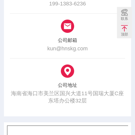
199-1383-6236
联系
顶部
公司邮箱
kun@hnskg.com
公司地址
海南省海口市美兰区国兴大道11号国瑞大厦C座
东塔办公楼32层