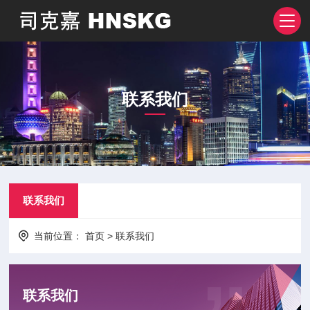
联系我们
联系我们
当前位置：
首页
>
联系我们
联系我们