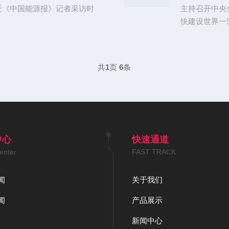
受《中国能源报》记者采访时
主持召开中央
快建设世界一
共
1
页
6
条
中心
快速通道
enter
FAST TRACK
闻
关于我们
闻
产品展示
新闻中心