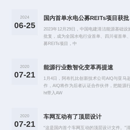
2024
国内首单水电公募REITs项目获批
06-25
2023年12月29日，中国电建清洁能源基础设
批复，成为全国水电行业首单、四川省首单
募REITs项目，中
2020
能源行业数智化变革再提速
07-21
1月4日，阿布扎比创新技术公司AIQ与亚马逊
作，AIQ将作为后者认证合作伙伴，把能源行业自
ht带入AW
2020
车网互动有了顶层设计
07-21
“这是国内首个车网互动的顶层设计文件。”