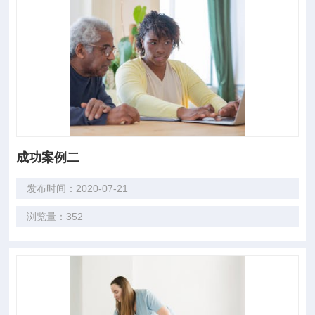
成功案例二
发布时间：2020-07-21
浏览量：352