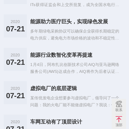
ITs获得证监会和上交所批复，成为全国水电行业
首单、四川省首单、少数民族地区首单获批的公募
REITs项目，中
能源助力医疗巨头，实现绿色发展
2020
07-21
多年期绿电采购协议可以确保企业获得长期稳定的
电力供应，避免电力市场价格的波动和不稳定性对
企业生产和运营的影响，同时可以为可再生能源行
业提供稳定的市场需求和收入来
能源行业数智化变革再提速
2020
07-21
1月4日，阿布扎比创新技术公司AIQ与亚马逊网络
服务公司(AWS)达成合作，AIQ将作为后者认证合
作伙伴，把能源行业自动化解决方案WellInsight带
入AW
虚拟电厂的底层逻辑
2020
07-21
某传统发电企业想要参与虚拟电厂，领导问了一个
问题：我的火电厂能不能做虚拟电厂？我说：你都
联系
实体电厂了，还能叫虚拟电厂么？实体电厂可以和
虚拟电厂一样，为电力系统提供
车网互动有了顶层设计
2020
顶部