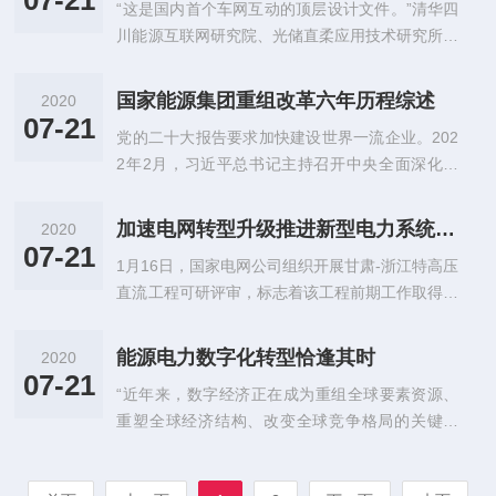
07-21
“这是国内首个车网互动的顶层设计文件。”清华四
川能源互联网研究院、光储直柔应用技术研究所副
所长李立理在接受《中国能源报》记者采访时强
调。李立理所在的团队，此前牵
国家能源集团重组改革六年历程综述
2020
07-21
党的二十大报告要求加快建设世界一流企业。202
2年2月，习近平总书记主持召开中央全面深化改
革委员会第二十四次会议，审议通过了《关于加快
建设世界一流企业的指导意见
加速电网转型升级推进新型电力系统建设
2020
07-21
1月16日，国家电网公司组织开展甘肃-浙江特高压
直流工程可研评审，标志着该工程前期工作取得重
要进展。该工程作为国家“十四五”重点输电工程，
是国内首个全容量特高压
能源电力数字化转型恰逢其时
2020
07-21
“近年来，数字经济正在成为重组全球要素资源、
重塑全球经济结构、改变全球竞争格局的关键力
量。新一轮科技革命和产业变革深入发展，带动了
互联网、大数据、云计算、人工智