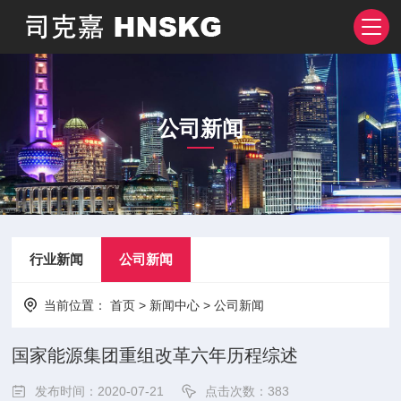
公司新闻
行业新闻
公司新闻
当前位置：
首页
>
新闻中心
>
公司新闻
国家能源集团重组改革六年历程综述
发布时间：2020-07-21
点击次数：
383