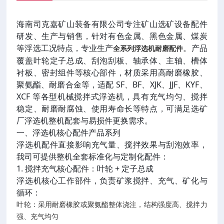
海南司克嘉矿山装备有限公司专注矿山选矿设备配件
研发、生产与销售，针对有色金属、黑色金属、煤炭
等浮选工况特点，专业生产
。产品
全系列浮选机耐磨配件
覆盖叶轮定子总成、刮泡刮板、轴承体、主轴、槽体
衬板、密封组件等核心部件，材质采用高耐磨橡胶、
聚氨酯、耐磨合金等，适配 SF、BF、XJK、JJF、KYF、
XCF 等各型机械搅拌式浮选机，具有充气均匀、搅拌
稳定、耐磨耐腐蚀、使用寿命长等特点，可满足选矿
厂浮选机整机配套与易损件更换需求。
一、浮选机核心配件产品系列
浮选机配件直接影响充气量、搅拌效果与刮泡效率，
我司可提供整机全套标准化与定制化配件：
1. 搅拌充气核心配件：叶轮 + 定子总成
浮选机核心工作部件，负责矿浆搅拌、充气、矿化与
循环：
叶轮：采用耐磨橡胶或聚氨酯整体浇注，结构强度高、搅拌力
强、充气均匀