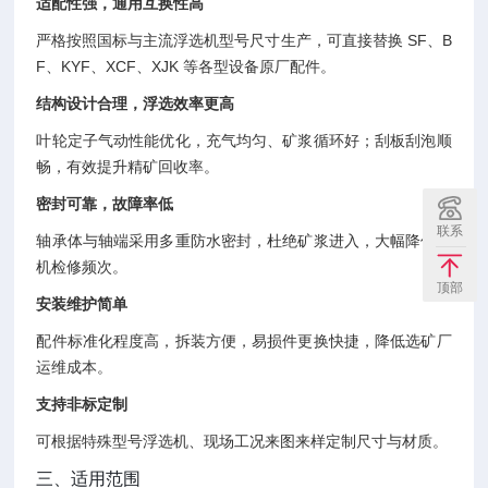
适配性强，通用互换性高
严格按照国标与主流浮选机型号尺寸生产，可直接替换 SF、B
F、KYF、XCF、XJK 等各型设备原厂配件。
结构设计合理，浮选效率更高
叶轮定子气动性能优化，充气均匀、矿浆循环好；刮板刮泡顺
畅，有效提升精矿回收率。
密封可靠，故障率低
联系
轴承体与轴端采用多重防水密封，杜绝矿浆进入，大幅降低停
机检修频次。
顶部
安装维护简单
配件标准化程度高，拆装方便，易损件更换快捷，降低选矿厂
运维成本。
支持非标定制
可根据特殊型号浮选机、现场工况来图来样定制尺寸与材质。
三、适用范围