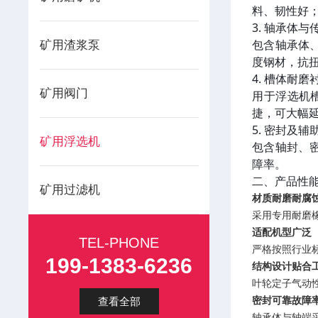
料、韧性好
3. 轴承体与
包含轴承体
矿用渣浆泵
度钢材，抗
4. 槽体耐磨
矿用阀门
用于浮选机
捷，可大幅
5. 密封及辅
矿用浮选机
包含轴封、
障率。
二、产品性
矿用过滤机
材质耐磨耐腐
采用专用耐磨
适配机型广泛
TEL-PHONE
严格按照行业标
199-1383-6236
结构设计贴合
叶轮定子气动
密封可靠故障
查看全部
轴承体与轴端