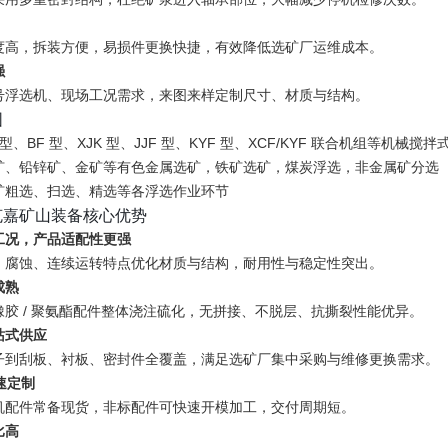
度高，拆装方便，易损件更换快捷，有效降低选矿厂运维成本。
强
号浮选机、现场工况需求，来图来样定制尺寸、材质与结构。
围
型、BF 型、XJK 型、JJF 型、KYF 型、XCF/KYF 联合机组等机械搅
矿、铅锌矿、金矿等有色金属选矿，铁矿选矿，煤炭浮选，非金属矿分选
矿粗选、扫选、精选等各浮选作业环节
克嘉矿山装备核心优势
工况，产品适配性更强
、腐蚀、连续运转特点优化材质与结构，耐用性与稳定性突出。
成熟
胶 / 聚氨酯配件整体浇注硫化，无拼接、不脱层、抗撕裂性能优异。
站式供应
子到刮板、衬板、密封件全覆盖，满足选矿厂集中采购与维修更换需求。
快速定制
机配件常备现货，非标配件可快速开模加工，交付周期短。
比高