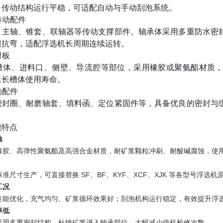
；传动结构运行平稳，可适配自动与手动刮泡系统。
传动配件
、主轴、锥套、联轴器等传动支撑部件。轴承体采用多重防水密
扭抗弯，适配浮选机长周期连续运转。
衬板
槽体、进料口、侧壁、导流腔等部位，采用橡胶或聚氨酯材质
延长槽体使用寿命。
助配件
密封圈、耐磨轴套、填料函、定位紧固件等，具备优良的密封与
能特点
蚀
橡胶、高弹性聚氨酯及高强合金材质，耐矿浆颗粒冲刷、耐酸碱腐蚀，使
准尺寸生产，可直接替换 SF、BF、KYF、XCF、XJK 等各型号浮选
工况
性能优化，充气均匀、矿浆循环效果好；刮泡机构运行稳定，有效提升浮
率低
采用多重密封结构，杜绝矿浆进入轴承部位，大幅减少停机检修次数。