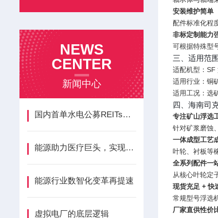
安装维护简单
配件标准化程
非标定制能力
NEWS
可根据特殊型
三、适用范
CENTER
适配机型：SF 
适用行业：铜
新闻中心
适用工况：选
四、海南司
国内首单水电公募REITs项目获批
专注矿山浮选
针对矿浆磨蚀
一体成型工艺
能源助力医疗巨头，实现绿色发展
叶轮、衬板等橡
全系列配件一
从核心叶轮定
能源行业数智化变革再提速
现货充足 + 
常规型号浮选
厂家直供性价
虚拟电厂的底层逻辑