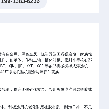
199-1383-6236
对有色金属、黑色金属、煤炭浮选工况强磨蚀、耐腐蚀
组件、轴承体、传动主轴、槽体衬板、密封件等核心部
XJK、JJF、KYF、XCF 等各型机械搅拌式浮选机，
选矿厂浮选机整机配套与易损件更换。
散气泡，提升矿物矿化效果。采用整体浇注耐磨橡胶或
槽体。刮板选用抗老化耐磨橡胶材质，刮泡干净、不甩