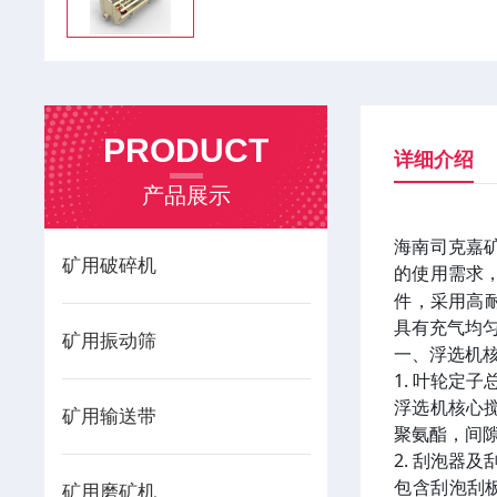
PRODUCT
详细介绍
产品展示
海南司克嘉
矿用破碎机
的使用需求
件，采用高耐
具有充气均
矿用振动筛
一、浮选机
1. 叶轮定子
浮选机核心
矿用输送带
聚氨酯，间
2. 刮泡器及
包含刮泡刮
矿用磨矿机