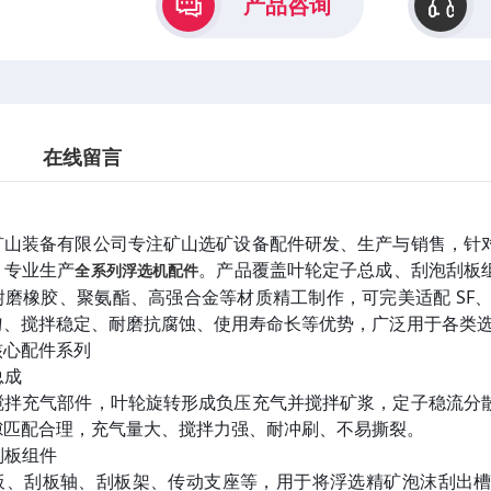
产品咨询
在线留言
矿山装备有限公司专注矿山选矿设备配件研发、生产与销售，针
，专业生产
。产品覆盖叶轮定子总成、刮泡刮板
全系列浮选机配件
磨橡胶、聚氨酯、高强合金等材质精工制作，可完美适配 SF、BF、
匀、搅拌稳定、耐磨抗腐蚀、使用寿命长等优势，广泛用于各类
核心配件系列
总成
搅拌充气部件，叶轮旋转形成负压充气并搅拌矿浆，定子稳流分
隙匹配合理，充气量大、搅拌力强、耐冲刷、不易撕裂。
刮板组件
板、刮板轴、刮板架、传动支座等，用于将浮选精矿泡沫刮出